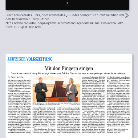
Durch Anklicken des Links, oder scannen des QR-Codes gelangen Sie direkt zu radio3 und
dem Interview mit Hardy Rittner.
https://www.radiodrei.de/programm/schema/sendungen/klassik_bis_zwei/archiv/2025
0927_1000/gast_1110.html